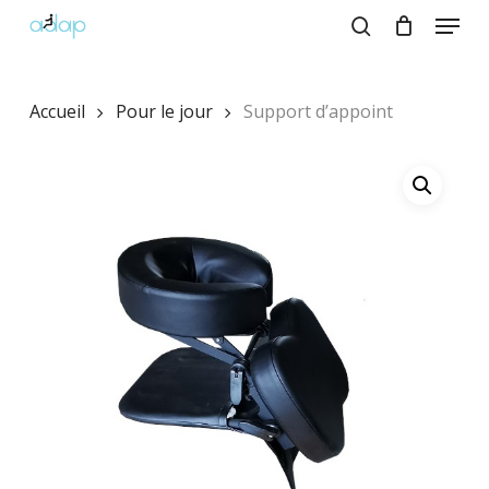
Skip
Menu
to
search
main
Close
content
Menu
Accueil
Pour le jour
Support d’appoint